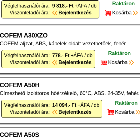
Raktáron
Végfelhasználói ára:
9 818.- Ft
+ÁFA / db
Kosárba
Viszonteladói ára:
Bejelentkezés
COFEM A30XZO
COFEM aljzat, ABS, kábelek oldalt vezethetőek, fehér.
Raktáron
Végfelhasználói ára:
778.- Ft
+ÁFA / db
Kosárba
Viszonteladói ára:
Bejelentkezés
COFEM A50H
Címezhető izolátoros hőérzékelő, 60°C, ABS, 24-35V, fehér.
Raktáron
Végfelhasználói ára:
14 094.- Ft
+ÁFA / db
Kosárba
Viszonteladói ára:
Bejelentkezés
COFEM A50S