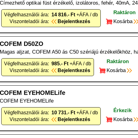
Címezhető optikai füst érzékelő, izolátoros, fehér, 40mA, 24
Raktáron
Végfelhasználói ára:
14 816.- Ft
+ÁFA / db
Kosárba
Viszonteladói ára:
Bejelentkezés
COFEM D50ZO
Magas aljzat, COFEM A50 ás C50 szériájú érzékelőkhöz, ha
Raktáron
Végfelhasználói ára:
985.- Ft
+ÁFA / db
Kosárba
Viszonteladói ára:
Bejelentkezés
COFEM EYEHOMELife
COFEM EYEHOMELife
Érkezik
Végfelhasználói ára:
10 731.- Ft
+ÁFA / db
Kosárba
Viszonteladói ára:
Bejelentkezés