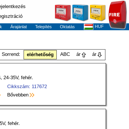
jelentkezés
gisztráció
HUF
k
Árajánlat
Telepítés
Oktatás
Sorrend:
ABC
ár
ár
elérhetőség
, 24-35V, fehér.
Cikkszám: 117672
Bővebben
5V, fehér.