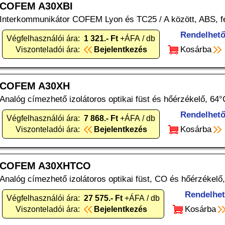
COFEM A30XBI
Interkommunikátor COFEM Lyon és TC25 / A között, ABS, f
Rendelhet
Végfelhasználói ára:
1 321.- Ft
+ÁFA / db
Kosárba
Viszonteladói ára:
Bejelentkezés
COFEM A30XH
Analóg címezhető izolátoros optikai füst és hőérzékelő, 64°
Rendelhet
Végfelhasználói ára:
7 868.- Ft
+ÁFA / db
Kosárba
Viszonteladói ára:
Bejelentkezés
COFEM A30XHTCO
Analóg címezhető izolátoros optikai füst, CO és hőérzékelő,
Rendelhe
Végfelhasználói ára:
27 575.- Ft
+ÁFA / db
Kosárba
Viszonteladói ára:
Bejelentkezés