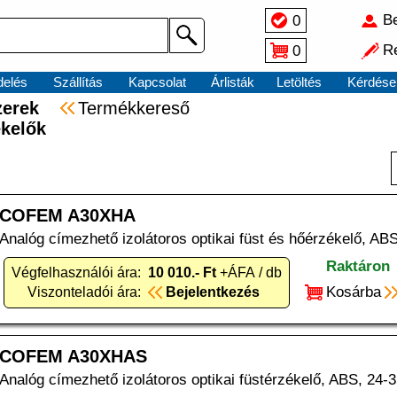
Be
0
Re
0
elés
Szállítás
Kapcsolat
Árlisták
Letöltés
Kérdése
dszerek
Termékkereső
ékelők
COFEM A30XHA
Analóg címezhető izolátoros optikai füst és hőérzékelő, ABS
Raktáron
Végfelhasználói ára:
10 010.- Ft
+ÁFA / db
Kosárba
Viszonteladói ára:
Bejelentkezés
COFEM A30XHAS
Analóg címezhető izolátoros optikai füstérzékelő, ABS, 24-3