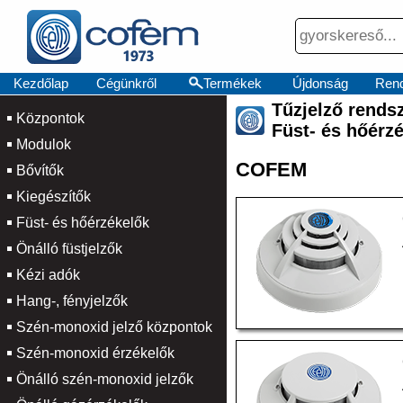
Kezdőlap
Cégünkről
Termékek
Újdonság
Rend
Tűzjelző ren
Központok
Füst- és hőérz
Modulok
COFEM
Bővítők
Kiegészítők
Füst- és hőérzékelők
Önálló füstjelzők
Kézi adók
Hang-, fényjelzők
Szén-monoxid jelző központok
Szén-monoxid érzékelők
Önálló szén-monoxid jelzők