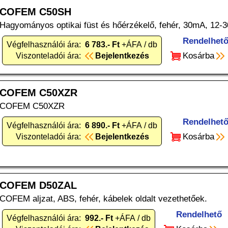
COFEM C50SH
Hagyományos optikai füst és hőérzékelő, fehér, 30mA, 12-3
Rendelhet
Végfelhasználói ára:
6 783.- Ft
+ÁFA / db
Kosárba
Viszonteladói ára:
Bejelentkezés
COFEM C50XZR
COFEM C50XZR
Rendelhet
Végfelhasználói ára:
6 890.- Ft
+ÁFA / db
Kosárba
Viszonteladói ára:
Bejelentkezés
COFEM D50ZAL
COFEM aljzat, ABS, fehér, kábelek oldalt vezethetőek.
Rendelhető
Végfelhasználói ára:
992.- Ft
+ÁFA / db