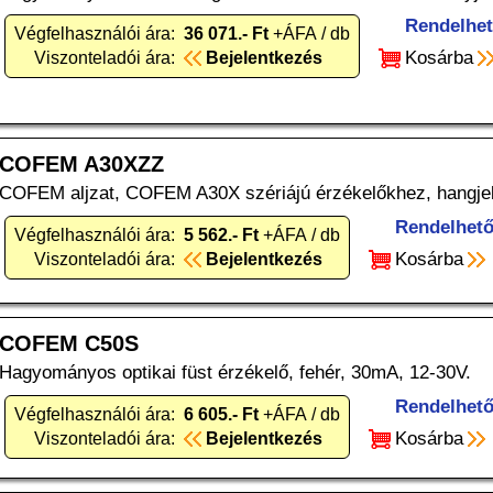
Rendelhe
Végfelhasználói ára:
36 071.- Ft
+ÁFA / db
Kosárba
Viszonteladói ára:
Bejelentkezés
COFEM A30XZZ
COFEM aljzat, COFEM A30X szériájú érzékelőkhez, hangjel
Rendelhet
Végfelhasználói ára:
5 562.- Ft
+ÁFA / db
Kosárba
Viszonteladói ára:
Bejelentkezés
COFEM C50S
Hagyományos optikai füst érzékelő, fehér, 30mA, 12-30V.
Rendelhet
Végfelhasználói ára:
6 605.- Ft
+ÁFA / db
Kosárba
Viszonteladói ára:
Bejelentkezés