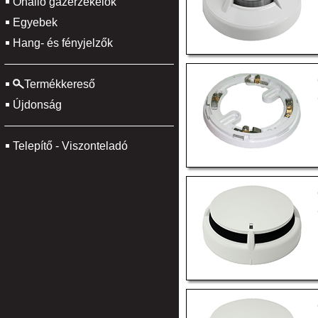
Önálló gázérzékelők
Egyebek
Hang- és fényjelzők
Termékkereső
Újdonság
Telepítő - Viszonteladó