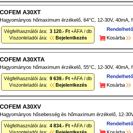
COFEM A30XT
Hagyományos hőmaximum érzékelő, 64°C, 12-30V, 40mA, f
Rendelhet
Végfelhasználói ára:
3 120.- Ft
+ÁFA / db
Kosárba
Viszonteladói ára:
Bejelentkezés
COFEM A30XTA
Hagyományos hőmaximum érzékelő, 55°C, 12-30V, 40mA, f
Rendelhet
Végfelhasználói ára:
9 639.- Ft
+ÁFA / db
Kosárba
Viszonteladói ára:
Bejelentkezés
COFEM A30XV
Hagyományos hősebesség és hőmaximum érzékelő, 12-30V,
Rendelhet
Végfelhasználói ára:
4 834.- Ft
+ÁFA / db
Kosárba
Viszonteladói ára:
Bejelentkezés