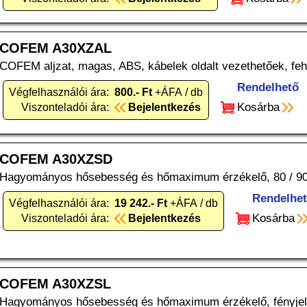
COFEM A30XZAL
COFEM aljzat, magas, ABS, kábelek oldalt vezethetőek, feh
Rendelhető
Végfelhasználói ára:
800.- Ft
+ÁFA / db
Kosárba
Viszonteladói ára:
Bejelentkezés
COFEM A30XZSD
Hagyományos hősebesség és hőmaximum érzékelő, 80 / 90
Rendelhe
Végfelhasználói ára:
19 242.- Ft
+ÁFA / db
Kosárba
Viszonteladói ára:
Bejelentkezés
COFEM A30XZSL
Hagyományos hősebesség és hőmaximum érzékelő, fényjelz