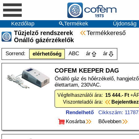
Kezdőlap
Termékek
Újdonság
Tűzjelző rendszerek
Termékkereső
Önálló gázérzékelők
Sorrend:
ABC
ár
ár
elérhetőség
COFEM KEEPER DAG
Önálló gáz és hőérzékelő, hangjelz
élettartam, 230VAC.
Végfelhasználói ára:
15 444.- Ft
+ÁF
Viszonteladói ára:
Bejelentke
Rendelhető
Cikkszám: 11787
Kosárba
Bővebben