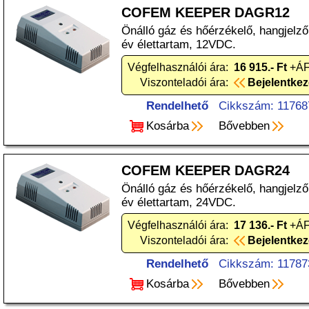
COFEM KEEPER DAGR12
Önálló gáz és hőérzékelő, hangjelző
év élettartam, 12VDC.
Végfelhasználói ára:
16 915.- Ft
+ÁF
Viszonteladói ára:
Bejelentke
Rendelhető
Cikkszám: 11768
Kosárba
Bővebben
COFEM KEEPER DAGR24
Önálló gáz és hőérzékelő, hangjelző
év élettartam, 24VDC.
Végfelhasználói ára:
17 136.- Ft
+ÁF
Viszonteladói ára:
Bejelentke
Rendelhető
Cikkszám: 11787
Kosárba
Bővebben