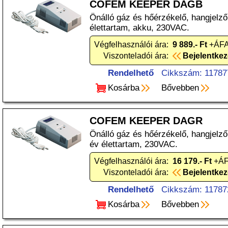
COFEM KEEPER DAGB
Önálló gáz és hőérzékelő, hangjelz
élettartam, akku, 230VAC.
Végfelhasználói ára:
9 889.- Ft
+ÁFA
Viszonteladói ára:
Bejelentke
Rendelhető
Cikkszám: 11787
Kosárba
Bővebben
COFEM KEEPER DAGR
Önálló gáz és hőérzékelő, hangjelző
év élettartam, 230VAC.
Végfelhasználói ára:
16 179.- Ft
+ÁF
Viszonteladói ára:
Bejelentke
Rendelhető
Cikkszám: 11787
Kosárba
Bővebben