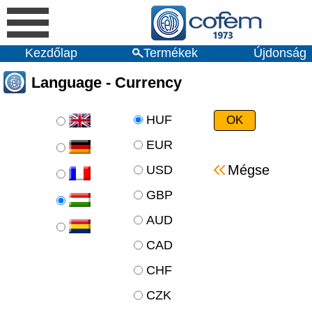
Kezdőlap
Termékek
Újdonság
Language - Currency
HUF
EUR
Mégse
USD
GBP
AUD
CAD
CHF
CZK