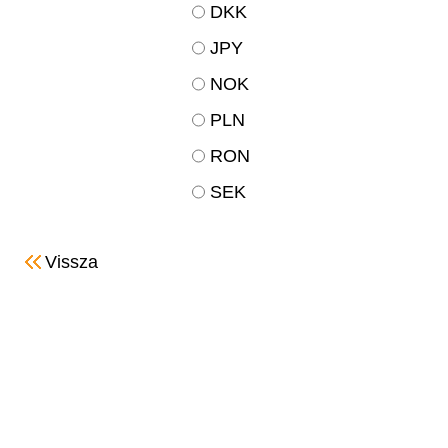
DKK
JPY
NOK
PLN
RON
SEK
Vissza